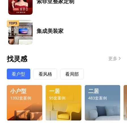
索菲亚整家定制
集成美装家
找灵感
更多
看户型
看风格
看局部
小户型
一居
二居
1392套案例
95套案例
483套案例